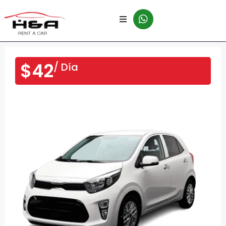
$42
/ Día