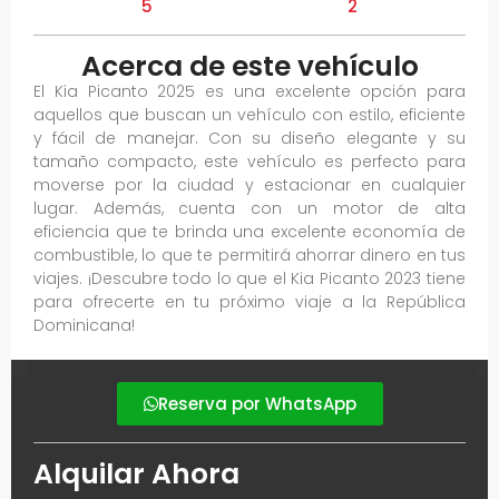
5
2
Acerca de este vehículo
El Kia Picanto 2025 es una excelente opción para
aquellos que buscan un vehículo con estilo, eficiente
y fácil de manejar. Con su diseño elegante y su
tamaño compacto, este vehículo es perfecto para
moverse por la ciudad y estacionar en cualquier
lugar. Además, cuenta con un motor de alta
eficiencia que te brinda una excelente economía de
combustible, lo que te permitirá ahorrar dinero en tus
viajes. ¡Descubre todo lo que el Kia Picanto 2023 tiene
para ofrecerte en tu próximo viaje a la República
Dominicana!
Reserva por WhatsApp
Alquilar Ahora